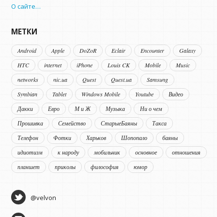
О сайте…
МЕТКИ
Android
Apple
DoZoR
Eclair
Encounter
Galaxy
HTC
internet
iPhone
Louis CK
Mobile
Music
networks
nic.ua
Quest
Quest.ua
Samsung
Symbian
Tablet
Windows Mobile
Youtube
Видео
Дакки
Евро
М и Ж
Музыка
Ни о чем
Прошивка
Семейство
СтарыеБаяны
Такса
Телефон
Фотки
Харьков
Шопопало
баяны
идиотизм
к народу
мобильник
основное
отношения
планшет
приколы
философия
юмор
@velvon