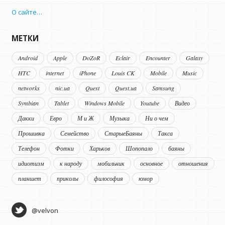
О сайте…
МЕТКИ
Android
Apple
DoZoR
Eclair
Encounter
Galaxy
HTC
internet
iPhone
Louis CK
Mobile
Music
networks
nic.ua
Quest
Quest.ua
Samsung
Symbian
Tablet
Windows Mobile
Youtube
Видео
Дакки
Евро
М и Ж
Музыка
Ни о чем
Прошивка
Семейство
СтарыеБаяны
Такса
Телефон
Фотки
Харьков
Шопопало
баяны
идиотизм
к народу
мобильник
основное
отношения
планшет
приколы
философия
юмор
@velvon