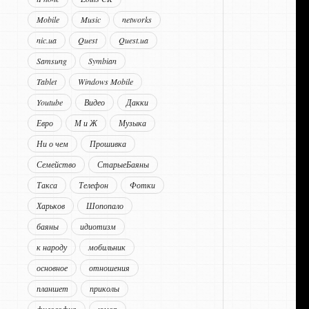
Mobile
Music
networks
nic.ua
Quest
Quest.ua
Samsung
Symbian
Tablet
Windows Mobile
Youtube
Видео
Дакки
Евро
М и Ж
Музыка
Ни о чем
Прошивка
Семейство
СтарыеБаяны
Такса
Телефон
Фотки
Харьков
Шопопало
баяны
идиотизм
к народу
мобильник
основное
отношения
планшет
приколы