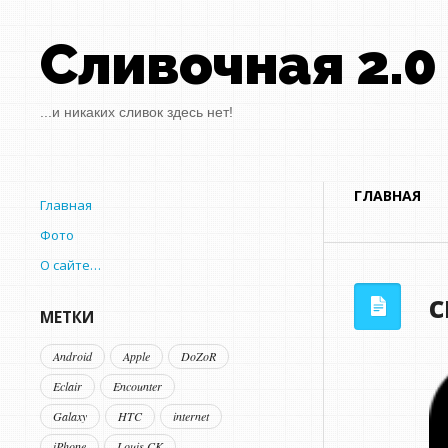
Сливочная 2.0
...и никаких сливок здесь нет!
ГЛАВНАЯ
Главная
Фото
О сайте…
c
МЕТКИ
Android
Apple
DoZoR
Eclair
Encounter
Galaxy
HTC
internet
iPhone
Louis CK