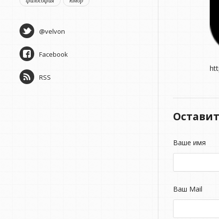
философия
юмор
@velvon
Facebook
ht
RSS
Остави
Ваше имя
Ваш Mail