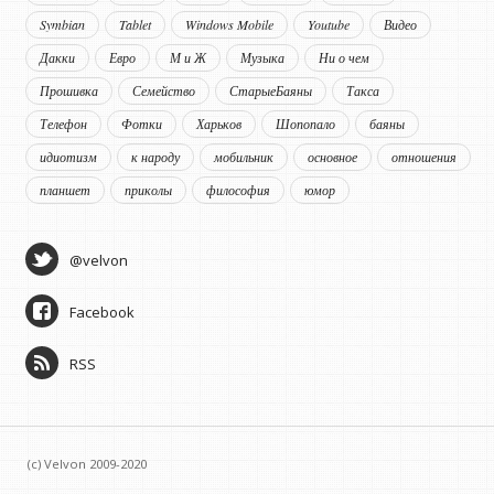
Symbian
Tablet
Windows Mobile
Youtube
Видео
Дакки
Евро
М и Ж
Музыка
Ни о чем
Прошивка
Семейство
СтарыеБаяны
Такса
Телефон
Фотки
Харьков
Шопопало
баяны
идиотизм
к народу
мобильник
основное
отношения
планшет
приколы
философия
юмор
@velvon
Facebook
RSS
(c) Velvon 2009-2020