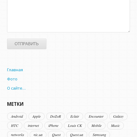
Главная
Фото
О сайте…
МЕТКИ
Android
Apple
DoZoR
Eclair
Encounter
Galaxy
HTC
internet
iPhone
Louis CK
Mobile
Music
networks
nic.ua
Quest
Quest.ua
Samsung