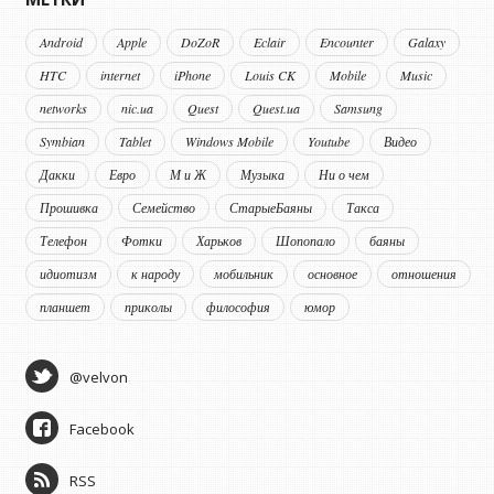
Android
Apple
DoZoR
Eclair
Encounter
Galaxy
HTC
internet
iPhone
Louis CK
Mobile
Music
networks
nic.ua
Quest
Quest.ua
Samsung
Symbian
Tablet
Windows Mobile
Youtube
Видео
Дакки
Евро
М и Ж
Музыка
Ни о чем
Прошивка
Семейство
СтарыеБаяны
Такса
Телефон
Фотки
Харьков
Шопопало
баяны
идиотизм
к народу
мобильник
основное
отношения
планшет
приколы
философия
юмор
@velvon
Facebook
RSS