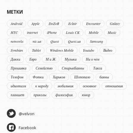
МЕТКИ
Android
Apple
DoZoR
Eclair
Encounter
Galaxy
HTC
internet
iPhone
Louis CK
Mobile
Music
networks
nic.ua
Quest
Quest.ua
Samsung
Symbian
Tablet
Windows Mobile
Youtube
Видео
Дакки
Евро
М и Ж
Музыка
Ни о чем
Прошивка
Семейство
СтарыеБаяны
Такса
Телефон
Фотки
Харьков
Шопопало
баяны
идиотизм
к народу
мобильник
основное
отношения
планшет
приколы
философия
юмор
@velvon
Facebook