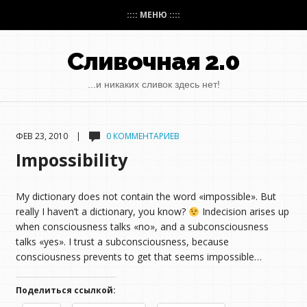
:::: МЕНЮ ::::
Сливочная 2.0
...и никаких сливок здесь нет!
ФЕВ 23, 2010 |
0 КОММЕНТАРИЕВ
Impossibility
My dictionary does not contain the word «impossible». But
really I haven’t a dictionary, you know?
Indecision arises up
when consciousness talks «no», and a subconsciousness
talks «yes». I trust a subconsciousness, because
consciousness prevents to get that seems impossible…
Поделиться ссылкой: