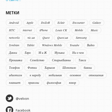
МЕТКИ
Android
Apple
DoZoR
Eclair
Encounter
Galaxy
HTC
internet
iPhone
Louis CK
Mobile
Music
networks
nic.ua
Quest
Quest.ua
Samsung
Symbian
Tablet
Windows Mobile
Youtube
Видео
Дакки
Евро
М и Ж
Музыка
Ни о чем
Прошивка
Семейство
СтарыеБаяны
Такса
Телефон
Фотки
Харьков
Шопопало
баяны
идиотизм
к народу
мобильник
основное
отношения
планшет
приколы
философия
юмор
@velvon
Facebook