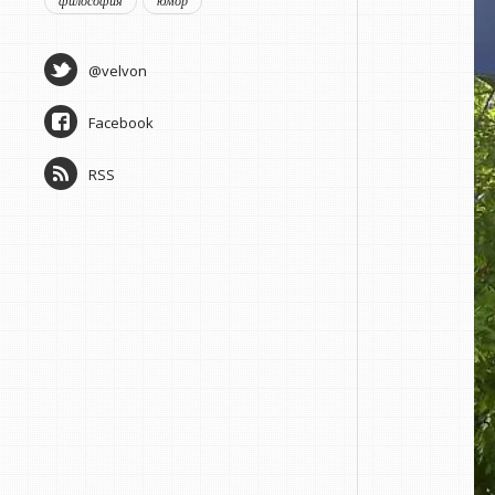
философия
юмор
@velvon
Facebook
RSS