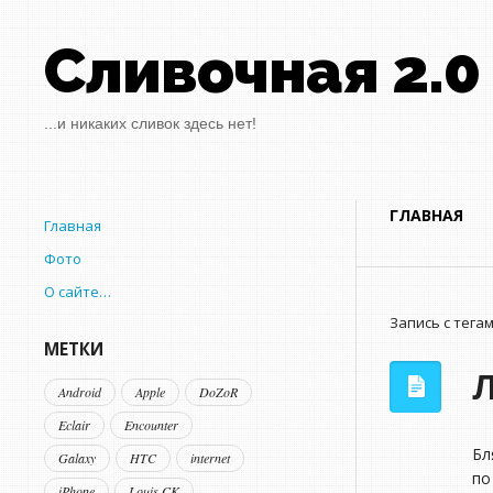
Сливочная 2.0
...и никаких сливок здесь нет!
ГЛАВНАЯ
Главная
Фото
О сайте…
Запись с тега
МЕТКИ
Android
Apple
DoZoR
Eclair
Encounter
Бл
Galaxy
HTC
internet
по
iPhone
Louis CK