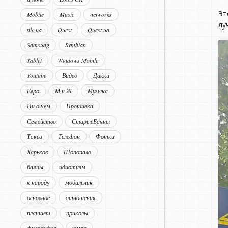
Эт
Mobile
Music
networks
лу
nic.ua
Quest
Quest.ua
Samsung
Symbian
Tablet
Windows Mobile
Youtube
Видео
Дакки
Евро
М и Ж
Музыка
Ни о чем
Прошивка
Семейство
СтарыеБаяны
Такса
Телефон
Фотки
Харьков
Шопопало
баяны
идиотизм
к народу
мобильник
основное
отношения
планшет
приколы