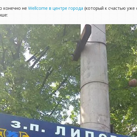
о конечно не
Wellcome в центре города
(который к счастью уже 
чше: