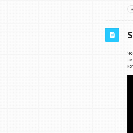
S
Чо
см
ко