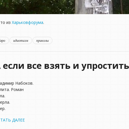
то из
Харьковфорума
.
Евро
идиотизм
приколы
 если все взять и упростить
адимир Набоков.
лита. Роман
ла.
ерла.
ер.
ТАТЬ ДАЛЕЕ