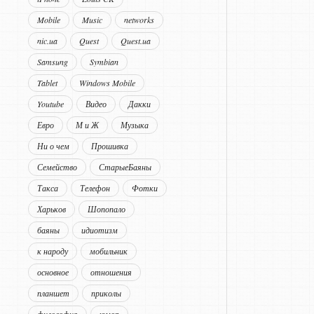
Mobile
Music
networks
nic.ua
Quest
Quest.ua
Samsung
Symbian
Tablet
Windows Mobile
Youtube
Видео
Дакки
Евро
М и Ж
Музыка
Ни о чем
Прошивка
Семейство
СтарыеБаяны
Такса
Телефон
Фотки
Харьков
Шопопало
баяны
идиотизм
к народу
мобильник
основное
отношения
планшет
приколы