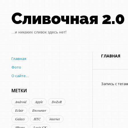
Сливочная 2.0
...и никаких сливок здесь нет!
ГЛАВНАЯ
Главная
Фото
О сайте…
Запись с тега
МЕТКИ
Android
Apple
DoZoR
Eclair
Encounter
Galaxy
HTC
internet
iPhone
Louis CK